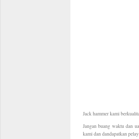
Jack hammer kami berkualita
Jangan buang waktu dan ua
kami dan dandapatkan pelaya