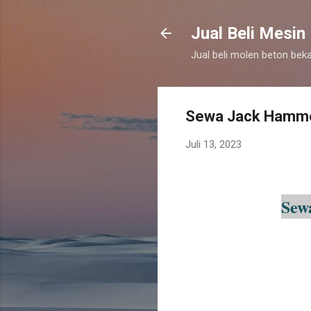
Jual Beli Mesi
Jual beli molen beton be
Sewa Jack Hamme
Juli 13, 2023
Sew