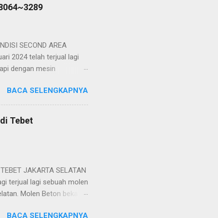
8064~3289
NDISI SECOND AREA
 2024 telah terjual lagi
api dengan mesin
on bekas merk Hercules ini
BACA SELENGKAPNYA
mesin molen beton bekas
n beton bekas merk
i merasa bersyukur sekali
di Tebet
i mulus 90 %. Dalam
encarinya karena merk
ti sehingga sekalinya merk
 TEBET JAKARTA SELATAN
gi terjual lagi sebuah molen
elatan. Molen Beton bekas
 Liter dengan kondisi cat
BACA SELENGKAPNYA
an R180 atau bisa disebut 8