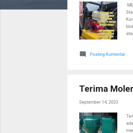
n
ME
Sta
Kod
blo
ata
men
keb
Posting Komentar
kam
Jat
Sta
ter
Terima Molen
September 14, 2023
Ter
ada
mer