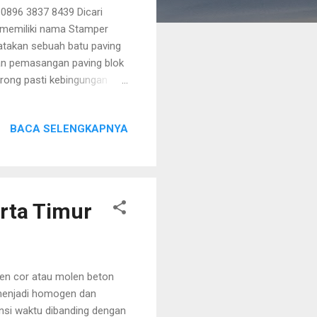
96 3837 8439 Dicari
g memiliki nama Stamper
ratakan sebuah batu paving
an pemasangan paving blok
rong pasti kebingungan
ali ini kalian tidak usah
at Stamper kodok karena
BACA SELENGKAPNYA
am jumlah berapapun. Area
a sebuah alat proyek
oyek yang sudah
da kami bia...
rta Timur
en cor atau molen beton
 menjadi homogen dan
ensi waktu dibanding dengan