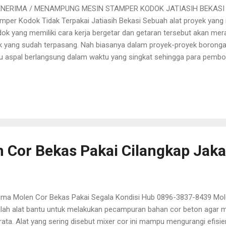
NERIMA / MENAMPUNG MESIN STAMPER KODOK JATIASIH BEKASI 08
mper Kodok Tidak Terpakai Jatiasih Bekasi Sebuah alat proyek yan
ok yang memiliki cara kerja bergetar dan getaran tersebut akan me
k yang sudah terpasang. Nah biasanya dalam proyek-proyek borong
u aspal berlangsung dalam waktu yang singkat sehingga para pembo
jual alat proyek Stamper kodok yang sudah tidak terpakai lagi. Untuk k
ingungan lagi mencari tempat yang bersedia menampung sebuah al
i Sindang Teknik akan selalu siap menerima beli stamper kodok dal
iasih Bekasi selalu jadi target kami dalam menampung atau menerim
mper Kodok karena daerah Jatiasih Bekasi banyak sekali proyek-pr
selesaikan. Alasan sebuah alat proyek atau Stamper kodok dijual kepa
 Cor Bekas Pakai Cilangkap Jaka
ima Molen Cor Bekas Pakai Segala Kondisi Hub 0896-3837-8439 Mol
lah alat bantu untuk melakukan pecampuran bahan cor beton agar
ata. Alat yang sering disebut mixer cor ini mampu mengurangi efisi