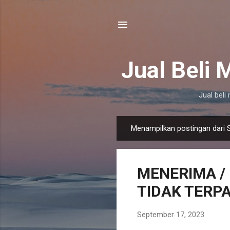
Jual Beli
Jual bel
Menampilkan postingan dari 
P
o
s
MENERIMA /
t
i
TIDAK TERPA
n
g
September 17, 2023
a