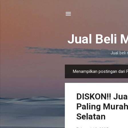
Jual Beli
Jual bel
Menampilkan postingan dari F
P
o
s
DISKON!! Jua
t
i
Paling Murah
n
Selatan
g
a