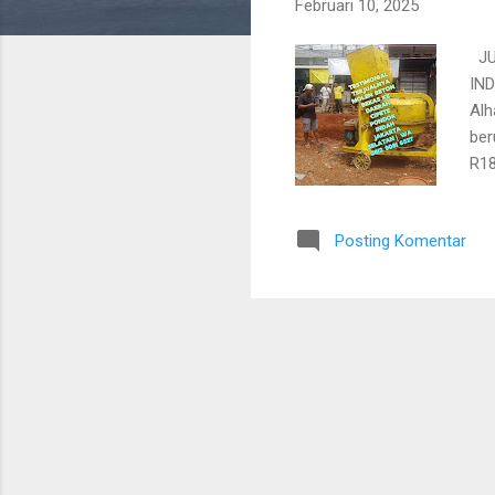
Februari 10, 2025
n
JU
IND
Alh
ber
R18
sel
Ind
Posting Komentar
dis
sek
Keb
sep