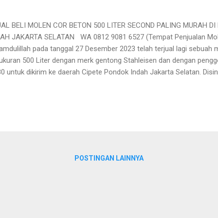
AL BELI MOLEN COR BETON 500 LITER SECOND PALING MURAH DI
AH JAKARTA SELATAN WA 0812 9081 6527 (Tempat Penjualan Mole
amdulillah pada tanggal 27 Desember 2023 telah terjual lagi sebuah
ukuran 500 Liter dengan merk gentong Stahleisen dan dengan pengg
0 untuk dikirim ke daerah Cipete Pondok Indah Jakarta Selatan. Disi
alu siap menyediakan stok-stok mesin molen beton bekas berkualit
ah Jakarta Selatan agar kami memiliki peran membantu melancarkan
ana. Jika disini kami dapat membantu melancarkan proyek kalian m
ali karena perjuangan kami untuk meningkatkan kualitas mesin molen 
utuhan mesin molen beton biasanya dibutuhkan disaat-saat mendek
erti pengecoran pondasi, pengecoran dak, pengecoran ...
POSTINGAN LAINNYA