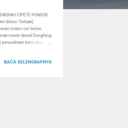
 DAERAH CIPETE PONDOK
n Beton Terbaik)
 mesin molen cor beton
erak mesin diesel Dongfeng
ni perusahaan kami akan
as ke Daerah Cipete Pondok
 proyek-proyek yang ada
BACA SELENGKAPNYA
aka kami akan sangat senang
tidak sia-sia selama ini.
ati pekerjaan pengecoran