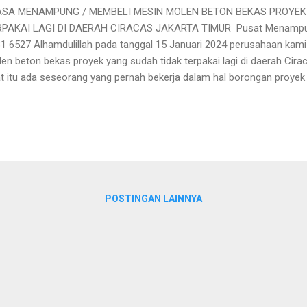
SA MENAMPUNG / MEMBELI MESIN MOLEN BETON BEKAS PROYEK
RPAKAI LAGI DI DAERAH CIRACAS JAKARTA TIMUR Pusat Menampu
1 6527 Alhamdulillah pada tanggal 15 Januari 2024 perusahaan k
en beton bekas proyek yang sudah tidak terpakai lagi di daerah Cir
t itu ada seseorang yang pernah bekerja dalam hal borongan pro
ring nya waktu seseorang tersebut berhenti untuk melanjutkan peker
erjaan nya telah berhenti seseorang ini memiliki barang-barang beka
pakai lagi salah satunya adalah barang mesin molen beton. Mesin m
ah tidak terpakai nya disimpan di rumahnya yang berada di daerah Ci
akin lama disimpan begitu saja akhirnya pemilik molen ini merasa 
yempitnya ruang gerak halaman rumahnya dikarenakan kehadiran m
..
POSTINGAN LAINNYA