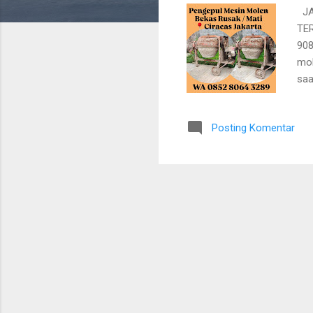
n
JA
TE
908
mol
saa
sei
pek
Posting Komentar
ter
sud
sem
men
me.