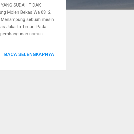
 YANG SUDAH TIDAK
ng Molen Bekas Wa 0812
ami Menampung sebuah mesin
acas Jakarta Timur. Pada
yek pembangunan namun
jaan tersebut dan karena
s proyek yang sudah tidak
BACA SELENGKAPNYA
olen beton bekas yang
racas Jakarta Timur lalu
tidak nyaman dengan
esin molen beton bekas