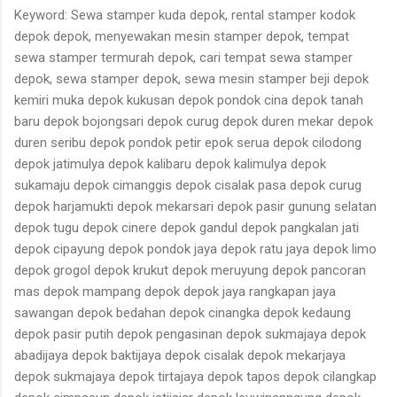
Keyword: Sewa stamper kuda depok, rental stamper kodok
depok depok, menyewakan mesin stamper depok, tempat
sewa stamper termurah depok, cari tempat sewa stamper
depok, sewa stamper depok, sewa mesin stamper beji depok
kemiri muka depok kukusan depok pondok cina depok tanah
baru depok bojongsari depok curug depok duren mekar depok
duren seribu depok pondok petir epok serua depok cilodong
depok jatimulya depok kalibaru depok kalimulya depok
sukamaju depok cimanggis depok cisalak pasa depok curug
depok harjamukti depok mekarsari depok pasir gunung selatan
depok tugu depok cinere depok gandul depok pangkalan jati
depok cipayung depok pondok jaya depok ratu jaya depok limo
depok grogol depok krukut depok meruyung depok pancoran
mas depok mampang depok depok jaya rangkapan jaya
sawangan depok bedahan depok cinangka depok kedaung
depok pasir putih depok pengasinan depok sukmajaya depok
abadijaya depok baktijaya depok cisalak depok mekarjaya
depok sukmajaya depok tirtajaya depok tapos depok cilangkap