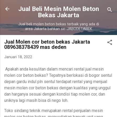
Langsung ke konten utama
Jual Beli Mesin Molen Beton
Bekas Jakarta
Jual beli molen beton bekas terbaik yang ada di
area Jakarta bahkan se-JABODETABEK
Jual Molen cor beton bekas Jakarta
089638378439 mas deden
Januari 18, 2022
Apakah anda kesulitan dalam mencari rental jual mesin
molen cor beton bekas? Tepatnya berlokasi di bogor sentul
depan gardu indul pln sentul terdapat rental yang menjual
mesin molen cor beton bekas dengan kualitas yang unggul
dan harganya sesuai dengan kondisi tiap molen cor, dan
uniknya lagi masih bisa di nego loh.
Toko sindang teknik merupakan rental penjualan mesin
molen cor beton bekas, menyediakan banyak unit yang